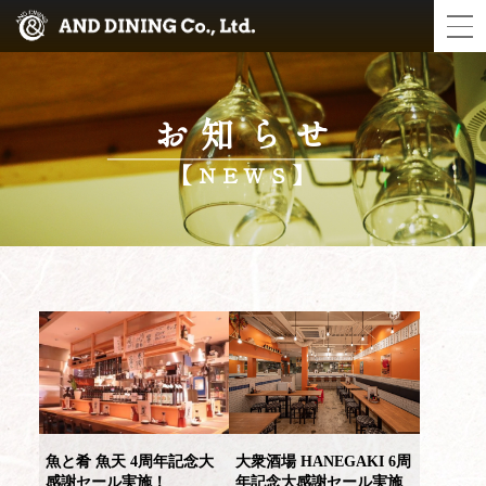
お知らせ
【NEWS】
魚と肴 魚天 4周年記念大
大衆酒場 HANEGAKI 6周
感謝セール実施！
年記念大感謝セール実施